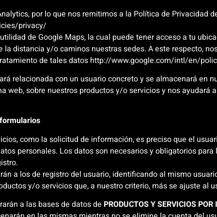
ytics, por lo que nos remitimos a la Política de Privacidad de
icies/privacy/
utilidad de Google Maps, la cual puede tener acceso a tu ubica
re la distancia y/o caminos nuestras sedes. A este respecto, nos
 tratamiento de tales datos http://www.google.com/intl/en/polic
rá relacionada con un usuario concreto y se almacenará en nue
gina web, sobre nuestros productos y/o servicios y nos ayudará 
 formularios
ios, como la solicitud de información, es preciso que el usuar
 datos personales. Los datos son necesarios y obligatorios para l
istro.
rán a los de registro del usuario, identificando al mismo usua
oductos y/o servicios que, a nuestro criterio, más se ajuste al u
orarán a las bases de datos de
PRODUCTOS Y SERVICIOS POR 
enarán en las mismas mientras no se elimine la cuenta del usua